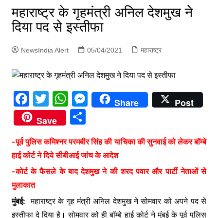
p
महाराष्ट्र के गृहमंत्री अनिल देशमुख ने
g
दिया पद से इस्तीफा
e
r
NewsIndia Alert
05/04/2021
महाराष्ट्र
F
T
W
M
Share
Post
a
w
h
e
S
Save
c
itt
at
s
h
e
er
s
s
-पूर्व पुलिस कमिश्नर परमबीर सिंह की याचिका की सुनवाई को लेकर बॉम्बे
ar
हाई कोर्ट ने दिये सीबीआई जांच के आदेश
b
A
e
e
-कोर्ट के फैसले के बाद देशमुख ने की शरद पवार और पार्टी नेताओं से
o
p
n
मुलाकात
o
p
g
मुंबई:
महाराष्ट्र के गृह मंत्री अनिल देशमुख ने सोमवार को अपने पद से
k
er
इस्तीफा दे दिया है। सोमवार को ही बॉम्बे हाई कोर्ट ने मुंबई के पूर्व पुलिस