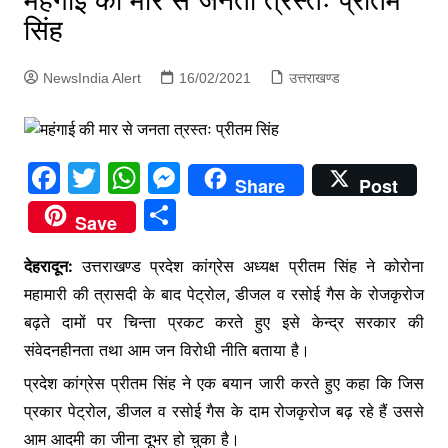
महंगाई की मार से जनता त्रस्तः प्रीतम
p
g
सिंह
e
NewsIndia Alert
16/02/2021
उत्तराखण्ड
r
F
T
W
M
Share
Post
a
w
h
e
S
Save
c
itt
at
s
h
e
er
s
s
देहरादून:
उत्तराखण्ड प्रदेश कांग्रेस अध्यक्ष प्रीतम सिंह ने कोरोना
ar
महामारी की त्रासदी के बाद पेट्रोल, डीजल व रसोई गैस के रोजकृरोज
b
A
e
e
बढ़ते दामों पर चिन्ता प्रकट करते हुए इसे केन्द्र सरकार की
o
p
n
संवेदनहीनता तथा आम जन विरोधी नीति बताया है।
o
p
g
प्रदेश कांग्रेस प्रीतम सिंह ने एक बयान जारी करते हुए कहा कि जिस
k
er
प्रकार पेट्रोल, डीजल व रसोई गैस के दाम रोजकृरोज बढ़ रहे हैं उससे
आम आदमी का जीना दूभर हो चुका है।