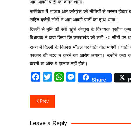
आम आदमी पार्टी का दामन थामा।
b
A
e
ऋषिकेश में भाजपा और कांग्रेस की नीतियों से त्रस्त होकर बा
o
p
n
सहित दर्जनों लोगों ने आम आदमी पार्टी का हाथ थामा।
o
p
g
दिल्ली से मुनि की रेती पहुंचे जंगपुरा के विधायक प्रवीण
k
er
विधायक ने दावा किया कि उत्तराखंड की सभी 70 सीटों पर आ
राज्य में दिल्ली के विकास मॉडल पर पार्टी वोट मांगेगी। पार
प्रकार की मदद न करने का आरोप लगाया। उन्होंने कहा ज
करती तो आज ये हालात नहीं होते।
F
T
W
M
Share
P
a
w
h
e
c
itt
at
s
Post
Prev
e
er
s
s
navigation
b
A
e
o
p
n
Leave a Reply