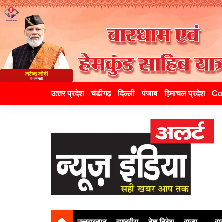
उत्‍तर प्रदेश
चंडीगढ़
दिल्ली
पंजाब
हिमाचल प्रदेश
Co
उत्तराखण्ड
राष्ट्रीय
देश विदेश
राज्य
रा