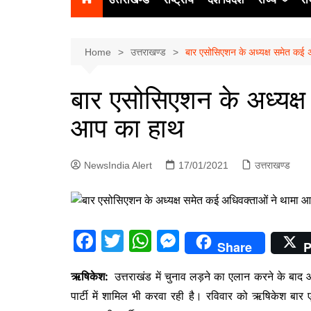
उत्‍तर प्रदेश
दिल्ली
Home
उत्तराखण्ड
बार एसोसिएशन के अध्यक्ष समेत कई 
हिमाचल प्रद
बार एसोसिएशन के अध्यक्ष
पंजाब
आप का हाथ
चंडीगढ़
NewsIndia Alert
17/01/2021
उत्तराखण्ड
F
T
W
M
Share
P
a
w
h
e
ऋषिकेश:
उत्तराखंड में चुनाव लड़ने का एलान करने के बाद 
c
itt
at
s
पार्टी में शामिल भी करवा रही है। रविवार को ऋषिकेश बार एस
e
er
s
s