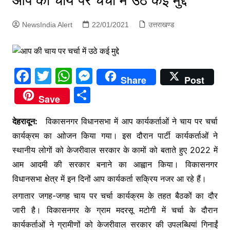
आप की चाय पर चर्चा में उठे कई मुद्दे
p
g
NewsIndia Alert
22/01/2021
उत्तराखण्ड
e
r
F
T
W
M
Share
Post
a
w
h
e
S
Save
c
itt
at
s
h
e
er
s
s
देहरादून:
विकासनगर विधानसभा में आप कार्यकर्ताओं ने चाय पर चर्चा
ar
कार्यक्रम का आोजन किया गया। इस दौरान पार्टी कार्यकर्ताओं ने
b
A
e
e
स्थानीय लोगों को केजरीवाल सरकार के कामों को बताते हुए 2022 में
o
p
n
आम आदमी की सरकार बनाने का आह्वान किया। विकासनगर
o
p
g
विधानसभा क्षेत्र में इन दिनों आप कार्यकर्ता सक्रिय नजर आ रहे हैं।
k
er
लगातार जगह-जगह चाय पर चर्चा कार्यक्रम के तहत बैठकों का दौर
जारी है। विकासनगर के ग्राम मदरसू मटोगी में चर्चा के दौरान
कार्यकर्ताओं ने ग्रामीणों को केजरीवाल सरकार की उपलब्धियां गिनाईं