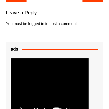
b
A
e
e
navigation
o
p
n
Leave a Reply
o
p
g
k
er
You must be
logged in
to post a comment.
ads