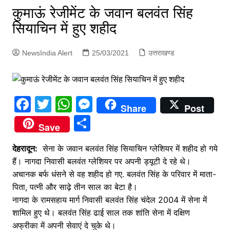
p
कुमाऊं रेजीमेंट के जवान बलवंत सिंह
g
सियाचिन में हुए शहीद
e
r
NewsIndia Alert
25/03/2021
उत्तराखण्ड
F
T
W
M
Share
Post
a
w
h
e
S
Save
c
itt
at
s
h
देहरादून:
e
सेना के जवान बलवंत सिंह सियाचिन ग्लेशियर में शहीद हो गये
er
s
s
ar
हैं। नागदा निवासी बलवंत ग्लेशियर पर अपनी ड्यूटी दे रहे थे।
b
A
e
e
अचानक बर्फ धंसने से वह शहीद हो गए. बलवंत सिंह के परिवार में माता-
o
p
n
पिता, पत्नी और साढ़े तीन साल का बेटा है।
o
p
g
नागदा के रामसहाय मार्ग निवासी बलवंत सिंह चंदेल 2004 में सेना में
शामिल हुए थे। बलवंत सिंह ढाई साल तक शांति सेना में दक्षिण
k
er
अफ्रीका में अपनी सेवाएं दे चुके थे।