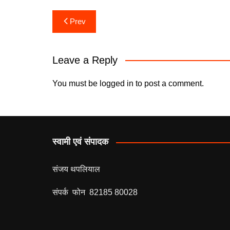
c
itt
at
s
Post
Prev
e
er
s
s
navigation
b
A
e
o
p
n
Leave a Reply
o
p
g
You must be
logged in
to post a comment.
k
er
स्वामी एवं संपादक
संजय थपलियाल
संपर्क फोन 82185 80028