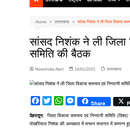
उत्‍तर प्रदेश
दिल्ली
Home
उत्तराखण्ड
सांसद निशंक ने ली जिला विकास समन्
हिमाचल प्रद
सांसद निशंक ने ली जिला 
पंजाब
समिति की बैठक
चंडीगढ़
NewsIndia Alert
16/01/2021
उत्तराखण्ड
F
T
W
M
Share
P
a
w
h
e
देहरादून:
जिला विकास समन्वय एवं निगरानी समिति (दिशा) की त्र
c
itt
at
s
पोखरियाल निशंक की अध्यक्षता में मन्थन सभागार में सम्पन्न ह
e
er
s
s