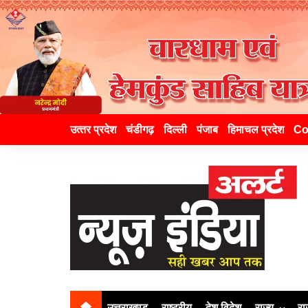
उत्‍तर प्रदेश
चंडीगढ़
दिल्ली
पंजाब
हिमाचल प्रदेश
Co
उत्तराखण्ड
राष्ट्रीय
देश विदेश
राज्य
रा