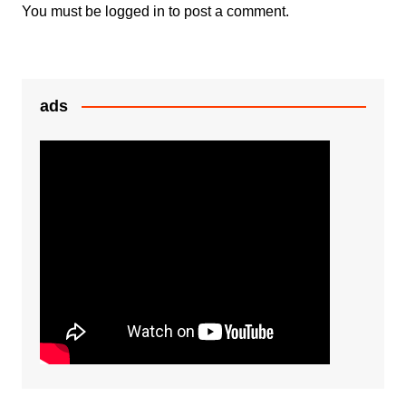
k
er
You must be
logged in
to post a comment.
ads