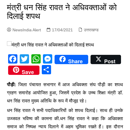
p
मंत्री धन सिंह रावत ने अधिवक्ताओं को
g
दिलाई शपथ
e
r
NewsIndia Alert
17/04/2021
उत्तराखण्ड
F
T
W
M
Share
Post
a
w
h
e
S
Save
c
itt
at
s
h
e
er
s
s
पौड़ी:
जिला पंचायत सभागार में आज अधिवक्ता संघ पौड़ी का शपथ
ar
ग्रहण समारोह आयोजित हुआ, जिसमें प्रदेश के उच्च शिक्षा मंत्री डॉ.
b
A
e
e
धन सिंह रावत मुख्य अतिथि के रूप में मौजूद रहे।
o
p
n
धन सिंह रावत ने सभी पदाधिकारियों को शपथ दिलाई। साथ ही उनके
o
p
g
उज्जवल भविष्य की कामना की.धन सिंह रावत ने कहा कि अधिवक्ता
k
er
समाज को निष्पक्ष न्याय दिलाने में अहम भूमिका रखते हैं। इस दौरान