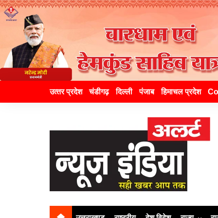
उत्‍तर प्रदेश
चंडीगढ़
दिल्ली
पंजाब
हिमाचल प्रदेश
Co
उत्तराखण्ड
राष्ट्रीय
देश विदेश
राज्य
रा