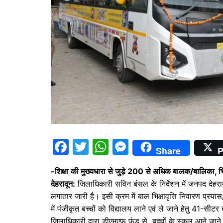
F
T
W
M
Share
P
a
w
h
e
-शिक्षा की मुख्यधारा से जुड़े 200 से अधिक बालक/बालिका, भिक्षा
c
itt
at
s
देहरादून:
जिलाधिकारी सविन बंसल के निर्देशन में जनपद देहरादून मे
e
er
s
s
लगातार जारी है। इसी क्रम में बाल भिक्षावृत्ति निवारण प्रया
b
A
e
में पंजीकृत बच्चों को विद्यालय लाने एवं ले जाने हेतु 41-स
जिलाधिकारी द्वारा डीएमएफ फंड से बच्चों के स्कूल आने जाने 