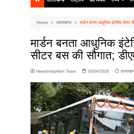
उत्‍तर प्रदेश
दिल्ली
Home
उत्तराखण्ड
मार्डन बनता आधुनिक इंटेसिंव केयर 
हिमाचल प्रद
मार्डन बनता आधुनिक इंटेस
पंजाब
सीटर बस की सौगात; डीएम
चंडीगढ़
NewsIndiaAlert Team
30/04/2026
उत्तराखण