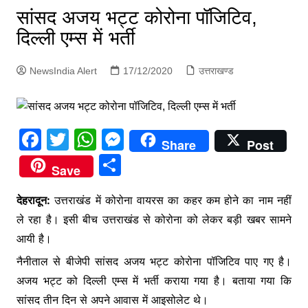
p
सांसद अजय भट्ट कोरोना पॉजिटिव,
g
दिल्ली एम्स में भर्ती
e
r
NewsIndia Alert
17/12/2020
उत्तराखण्ड
F
T
W
M
Share
Post
a
w
h
e
S
Save
c
itt
at
s
h
e
er
s
s
देहरादून:
उत्तराखंड में कोरोना वायरस का कहर कम होने का नाम नहीं
ar
ले रहा है। इसी बीच उत्तराखंड से कोरोना को लेकर बड़ी खबर सामने
b
A
e
e
आयी है।
o
p
n
नैनीताल से बीजेपी सांसद अजय भट्ट कोरोना पॉजिटिव पाए गए है।
o
p
g
अजय भट्ट को दिल्ली एम्स में भर्ती कराया गया है। बताया गया कि
k
er
सांसद तीन दिन से अपने आवास में आइसोलेट थे।