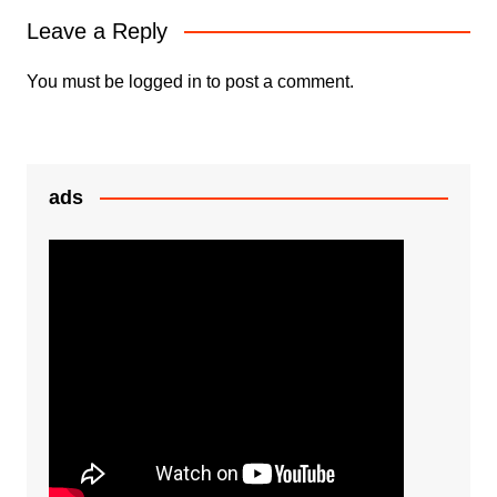
o
p
n
Leave a Reply
o
p
g
k
er
You must be
logged in
to post a comment.
ads