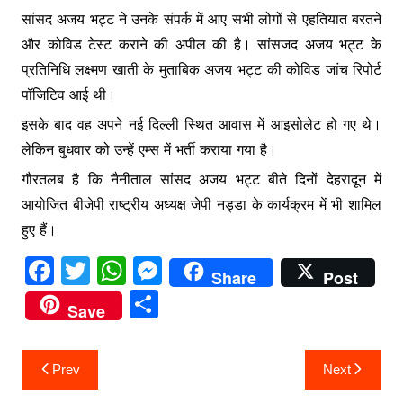
सांसद अजय भट्ट ने उनके संपर्क में आए सभी लोगों से एहतियात बरतने
और कोविड टेस्ट कराने की अपील की है। सांसजद अजय भट्ट के
प्रतिनिधि लक्ष्मण खाती के मुताबिक अजय भट्ट की कोविड जांच रिपोर्ट
पॉजिटिव आई थी।
इसके बाद वह अपने नई दिल्ली स्थित आवास में आइसोलेट हो गए थे।
लेकिन बुधवार को उन्हें एम्स में भर्ती कराया गया है।
गौरतलब है कि नैनीताल सांसद अजय भट्ट बीते दिनों देहरादून में
आयोजित बीजेपी राष्ट्रीय अध्यक्ष जेपी नड्डा के कार्यक्रम में भी शामिल
हुए हैं।
F
T
W
M
Share
Post
a
w
h
e
S
Save
c
itt
at
s
h
e
er
s
s
ar
Post
Prev
Next
b
A
e
e
navigation