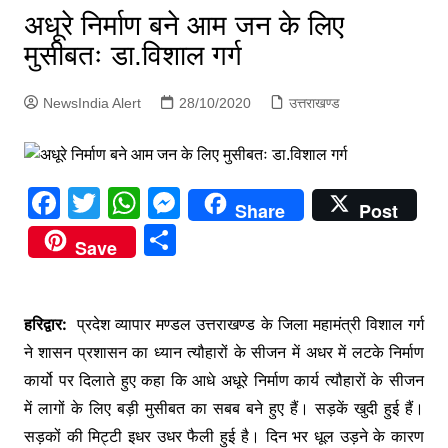
p
अधूरे निर्माण बने आम जन के लिए
g
मुसीबतः डा.विशाल गर्ग
e
r
NewsIndia Alert
28/10/2020
उत्तराखण्ड
F
T
W
M
Share
Post
a
w
h
e
S
Save
c
itt
at
s
h
e
er
s
s
ar
b
A
e
हरिद्वार:
प्रदेश व्यापार मण्डल उत्तराखण्ड के जिला महामंत्री विशाल गर्ग
e
ने शासन प्रशासन का ध्यान त्यौहारों के सीजन में अधर में लटके निर्माण
o
p
n
कार्यो पर दिलाते हुए कहा कि आधे अधूरे निर्माण कार्य त्यौहारों के सीजन
o
p
g
में लागों के लिए बड़ी मुसीबत का सबब बने हुए हैं। सड़कें खुदी हुई हैं।
k
er
सड़कों की मिट्टी इधर उधर फैली हुई है। दिन भर धूल उड़ने के कारण