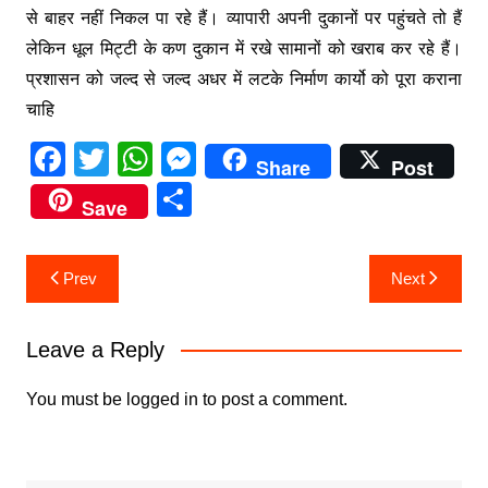
से बाहर नहीं निकल पा रहे हैं। व्यापारी अपनी दुकानों पर पहुंचते तो हैं
लेकिन धूल मिट्टी के कण दुकान में रखे सामानों को खराब कर रहे हैं।
प्रशासन को जल्द से जल्द अधर में लटके निर्माण कार्यो को पूरा कराना
चाहि
F
T
W
M
Share
Post
a
w
h
e
S
Save
c
itt
at
s
h
e
er
s
s
ar
Post
Prev
Next
b
A
e
e
navigation
o
p
n
Leave a Reply
o
p
g
k
er
You must be
logged in
to post a comment.