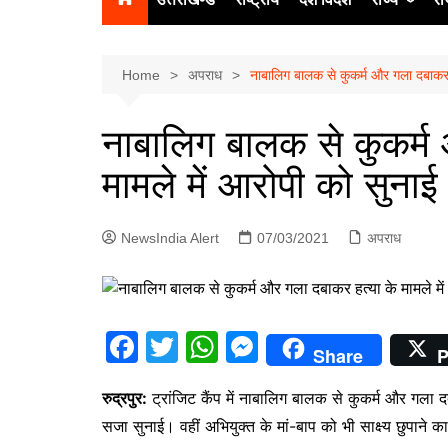
उत्‍तर प्रदेश
दिल्ली
Home
अपराध
नाबालिग बालक से कुकर्म और गला दबाकर ह
हिमाचल प्रद
नाबालिग बालक से कुकर्म
पंजाब
मामले में आरोपी को सुना
चंडीगढ़
NewsIndia Alert
07/03/2021
अपराध
F
T
W
M
Share
P
a
w
h
e
रुद्रपुर:
ट्रांजिट कैंप में नाबालिग बालक से कुकर्म और गला द
c
itt
at
s
सजा सुनाई। वहीं अभियुक्त के मां-बाप को भी साक्ष्य छुपाने क
e
er
s
s