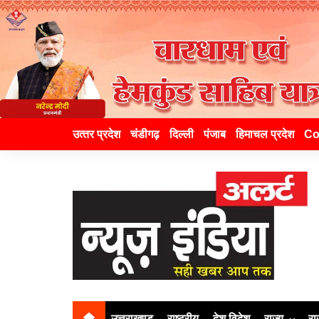
उत्‍तर प्रदेश
चंडीगढ़
दिल्ली
पंजाब
हिमाचल प्रदेश
Co
उत्तराखण्ड
राष्ट्रीय
देश विदेश
राज्य
रा