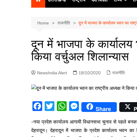
उत्‍तर प्रदेश
दिल्ली
Home
राजनीति
दून में भाजपा के कार्यालय भवन का राष्ट्
हिमाचल प्रद
दून में भाजपा के कार्यालय 
पंजाब
किया वर्चुअल शिलान्यास
चंडीगढ़
NewsIndia Alert
18/10/2020
राजनीति
F
T
W
M
Share
P
a
w
h
e
-नया प्रदेश कार्यालय आगामी विधानसभा चुनाव से पहले बनकर
c
itt
at
s
देहरादून। देहरादून में भाजपा के प्रदेश कार्यालय भवन का शि
e
er
s
s