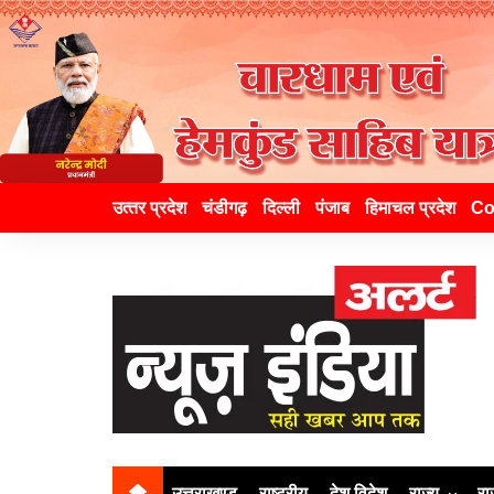
उत्‍तर प्रदेश
चंडीगढ़
दिल्ली
पंजाब
हिमाचल प्रदेश
Co
उत्तराखण्ड
राष्ट्रीय
देश विदेश
राज्य
रा