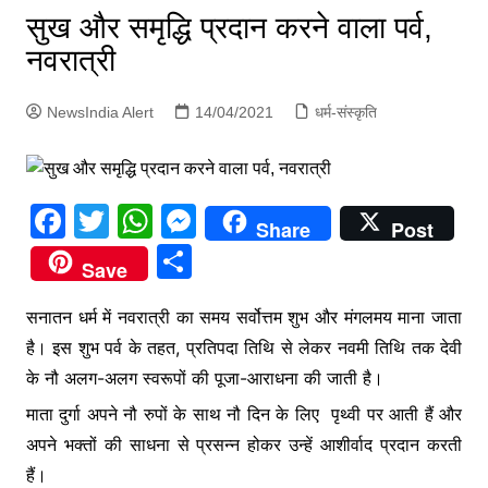
p
सुख और समृद्धि प्रदान करने वाला पर्व,
g
नवरात्री
e
r
NewsIndia Alert
14/04/2021
धर्म-संस्कृति
F
T
W
M
Share
Post
a
w
h
e
S
Save
c
itt
at
s
h
e
er
s
s
सनातन धर्म में नवरात्री का समय सर्वोत्तम शुभ और मंगलमय माना जाता
ar
है। इस शुभ पर्व के तहत, प्रतिपदा तिथि से लेकर नवमी तिथि तक देवी
b
A
e
e
के नौ अलग-अलग स्वरूपों की पूजा-आराधना की जाती है।
o
p
n
माता दुर्गा अपने नौ रुपों के साथ नौ दिन के लिए पृथ्वी पर आती हैं और
o
p
g
अपने भक्तों की साधना से प्रसन्न होकर उन्हें आशीर्वाद प्रदान करती
k
er
हैं।