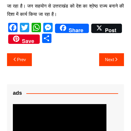
जा रहा है। जन सहयोग से उत्तराखंड को देश का श्रेष्ठ राज्य बनाने की
दिशा में कार्य किया जा रहा है।
F
T
W
M
Share
Post
a
w
h
e
S
Save
c
itt
at
s
h
e
er
s
s
ar
Post
Prev
Next
b
A
e
e
navigation
o
p
n
o
p
g
k
er
ads