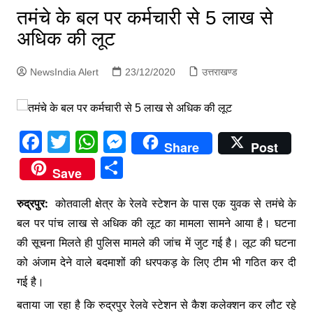
p
तमंचे के बल पर कर्मचारी से 5 लाख से
g
अधिक की लूट
e
r
NewsIndia Alert
23/12/2020
उत्तराखण्ड
F
T
W
M
Share
Post
a
w
h
e
S
Save
c
itt
at
s
h
e
er
s
s
रुद्रपुर:
कोतवाली क्षेत्र के रेलवे स्टेशन के पास एक युवक से तमंचे के
ar
बल पर पांच लाख से अधिक की लूट का मामला सामने आया है। घटना
b
A
e
e
की सूचना मिलते ही पुलिस मामले की जांच में जुट गई है। लूट की घटना
o
p
n
को अंजाम देने वाले बदमाशों की धरपकड़ के लिए टीम भी गठित कर दी
o
p
g
गई है।
k
er
बताया जा रहा है कि रुद्रपुर रेलवे स्टेशन से कैश कलेक्शन कर लौट रहे