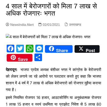
p
4 साल में बेरोजगारों को मिला 7 लाख से
g
अधिक रोजगारः भगत
e
r
NewsIndia Alert
02/01/2021
उत्तराखण्ड
F
T
W
M
Share
Post
a
w
h
e
S
Save
c
itt
at
s
h
e
er
s
s
देहरादून:
भाजपा प्रदेश अध्यक्ष बंशीधर भगत ने कांग्रेस के बेरोजगारी
ar
को लेकर लगाये जा रहे आरोपो पर पलटवार करते हुए कहा कि भाजपा
b
A
e
e
शासन में 4 वर्ष में 7 लाख से अधिक बेरोजगारो को रोजगार मुहैया कराया
o
p
n
गया है।
o
p
g
इसमे नियमित रोजगार 16 हजार, आउटसोर्सिंग या अनुबंधात्मक रोजगार
k
er
1 लाख 15 हजार व स्वयं उधमिता या प्राइवेट निवेश से 5 लाख 80