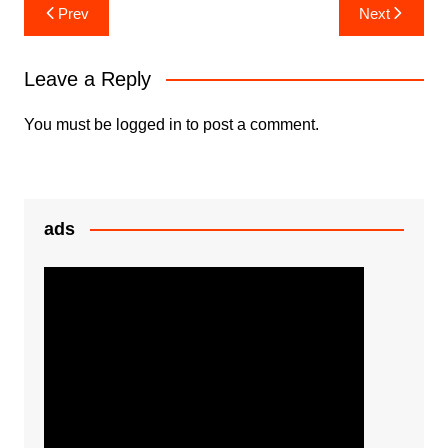
ar
Post
Prev
Next
b
A
e
e
navigation
o
p
n
Leave a Reply
o
p
g
k
er
You must be
logged in
to post a comment.
ads