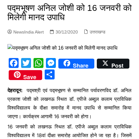
p
पद्मभूषण अनिल जोशी को 16 जनवरी को
g
मिलेगी मानद उपाधि
e
r
NewsIndia Alert
30/12/2020
उत्तराखण्ड
F
T
W
M
Share
Post
a
w
h
e
S
Save
c
itt
at
s
h
e
er
s
s
देहरादून:
पद्मश्री एवं पद्मभूषण से सम्मानित पर्यावरणविद डॉ. अनिल
ar
प्रकाश जोशी को लखनऊ स्थित डॉ. एपीजे अब्दुल कलाम प्राविधिक
b
A
e
e
विश्वविद्यालय के दीक्षा समारोह में मानद उपाधि से सम्मानित किया
o
p
n
जाएगा। कार्यक्रम आगामी 16 जनवरी को होगा।
o
p
g
16 जनवरी को लखनऊ स्थित डॉ. एपीजे अब्दुल कलाम प्राविधिक
k
er
विश्वविद्यालय में 18वां दीक्षा समारोह आयोजित होने जा रहा है। जिसमें