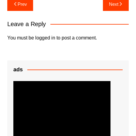
ar
Post
Prev
Next
b
A
e
e
navigation
o
p
n
Leave a Reply
o
p
g
k
er
You must be
logged in
to post a comment.
ads