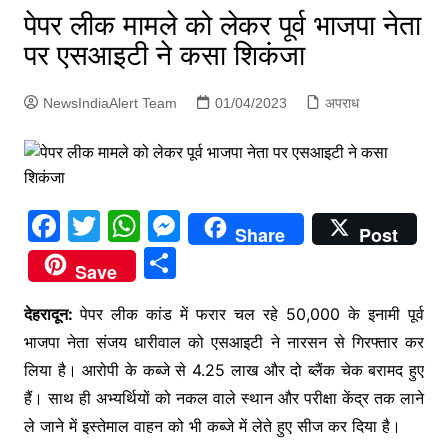
p
पेपर लीक मामले को लेकर पूर्व भाजपा नेता
g
पर एसआइटी ने कसा शिकंजा
e
r
NewsIndiaAlert Team
01/04/2023
अपराध
F
T
W
M
Share
Post
a
w
h
e
S
Save
c
itt
at
s
h
e
er
s
s
देहरादून:
पेपर लीक कांड में फरार चल रहे 50,000 के इनामी पूर्व
ar
भाजपा नेता संजय धारीवाल को एसआइटी ने नारसन से गिरफ्तार कर
b
A
e
e
लिया है। आरोपी के कब्जे से 4.25 लाख और दो ब्लैंक चेक बरामद हुए
o
p
n
हैं। साथ ही अभ्यर्थियों को नकल वाले स्थान और परीक्षा केंद्र तक लाने
o
p
g
ले जाने में इस्तेमाल वाहन को भी कब्जे में लेते हुए सीज कर दिया है।