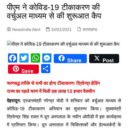
p
पीएम ने कोविड-19 टीकाकरण की
g
वर्चुअल माध्यम से की शुरूआत कैप
e
r
NewsIndia Alert
16/01/2021
उत्तराखण्ड
F
T
W
M
Share
Post
a
w
h
e
S
Save
c
itt
at
s
h
e
er
s
s
चरणबद्ध तरीके से सभी का होगा टीकाकरणः त्रिवेन्द्र हेडिंग
ar
राज्य का पहले चरण में मिली एक लाख 13 हजार वैक्सीन
b
A
e
e
देहरादून:
प्रधानमंत्री नरेन्द्र मोदी ने शनिवार को वर्चुअल माध्यम से
o
p
n
कोविड-19 टीकाकरण अभियान का शुभारम्भ किया। मुख्यमंत्री
o
p
g
त्रिवेन्द्र सिंह रावत ने दून अस्पताल के नवीन ओपीडी में इस कार्यक्रम
k
er
में प्रतिभाग किया। दून अस्पताल में चिकित्सकों और हेल्थवर्करों के