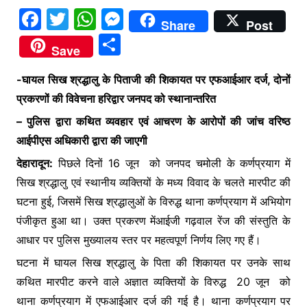
F
T
W
M
Share
Post
a
w
h
e
S
Save
c
itt
at
s
h
e
er
s
s
-घायल सिख श्रद्धालु के पिताजी की शिकायत पर एफआईआर दर्ज, दोनों
ar
प्रकरणों की विवेचना हरिद्वार जनपद को स्थानान्तरित
b
A
e
e
– पुलिस द्वारा कथित व्यवहार एवं आचरण के आरोपों की जांच वरिष्ठ
o
p
n
आईपीएस अधिकारी द्वारा की जाएगी
o
p
g
देहारादून:
पिछले दिनों 16 जून को जनपद चमोली के कर्णप्रयाग में
k
er
सिख श्रद्धालु एवं स्थानीय व्यक्तियों के मध्य विवाद के चलते मारपीट की
घटना हुई, जिसमें सिख श्रद्धालुओं के विरुद्ध थाना कर्णप्रयाग में अभियोग
पंजीकृत हुआ था। उक्त प्रकरण मेंआईजी गढ़वाल रेंज की संस्तुति के
आधार पर पुलिस मुख्यालय स्तर पर महत्वपूर्ण निर्णय लिए गए हैं।
घटना में घायल सिख श्रद्धालु के पिता की शिकायत पर उनके साथ
कथित मारपीट करने वाले अज्ञात व्यक्तियों के विरुद्ध 20 जून को
थाना कर्णप्रयाग में एफआईआर दर्ज की गई है। थाना कर्णप्रयाग पर