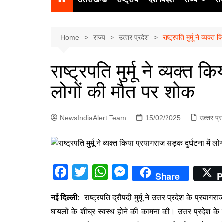
उत्‍तर प्रदेश
दिल्ली
Home
राज्य
उत्‍तर प्रदेश
राष्ट्रपति मुर्मू ने व्यक
हिमाचल प्रद
राष्ट्रपति मुर्मू ने व्यक्त 
पंजाब
लोगों की मौत पर शोक
चंडीगढ़
NewsIndiaAlert Team
15/02/2025
उत्‍तर प्
F
T
W
M
Share
P
a
w
h
e
नई दिल्ली
: राष्ट्रपति द्रौपदी मुर्मू ने उत्तर प्रदेश के प्रय
c
itt
at
s
घायलों के शीघ्र स्वस्थ होने की कामना की। उत्तर प्रदेश के प्
e
er
s
s