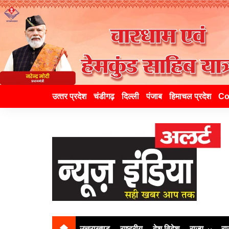
उत्‍तर प्रदेश
चंडीगढ़
दिल्ली
पंजाब
हिमाचल प्रदेश
Co
उत्तराखण्ड
राष्ट्रीय
देश विदेश
राज्य
रा