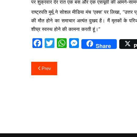
पर शुक्रवार देर रात एक बस और एक एसयूवी की आमने-सामने 
b
A
e
राष्ट्रपति मुर्मू ने सोशल मीडिया मंच ‘एक्स’ पर लिखा, ‘‘उत्तर प्
o
p
n
की मौत होने का समाचार अत्यंत दुखद है। मैं मृतकों के परिज
o
p
g
शीघ्र स्वस्थ होने की कामना करती हूं।’’
k
er
F
T
W
M
Share
P
a
w
h
e
c
itt
at
s
Post
Prev
e
er
s
s
navigation
b
A
e
o
p
n
o
p
g
k
er