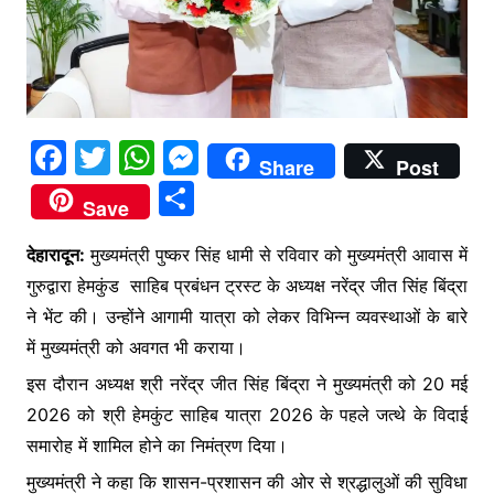
F
T
W
M
Share
Post
a
w
h
e
S
Save
c
itt
at
s
h
e
er
s
s
देहारादून:
मुख्यमंत्री पुष्कर सिंह धामी से रविवार को मुख्यमंत्री आवास में
ar
गुरुद्वारा हेमकुंड साहिब प्रबंधन ट्रस्ट के अध्यक्ष नरेंद्र जीत सिंह बिंद्रा
b
A
e
e
ने भेंट की। उन्होंने आगामी यात्रा को लेकर विभिन्न व्यवस्थाओं के बारे
o
p
n
में मुख्यमंत्री को अवगत भी कराया।
o
p
g
इस दौरान अध्यक्ष श्री नरेंद्र जीत सिंह बिंद्रा ने मुख्यमंत्री को 20 मई
k
er
2026 को श्री हेमकुंट साहिब यात्रा 2026 के पहले जत्थे के विदाई
समारोह में शामिल होने का निमंत्रण दिया।
मुख्यमंत्री ने कहा कि शासन-प्रशासन की ओर से श्रद्धालुओं की सुविधा