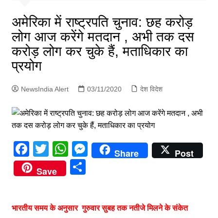
p
g
अमेरिका में राष्ट्रपति चुनाव: छह करोड़
e
लोग आज करेंगे मतदान , अभी तक दस
r
करोड़ लोग कर चुके हैं, मताधिकार का
प्रयोग
NewsIndia Alert
03/11/2020
देश विदेश
F
T
W
M
Share
Post
a
w
h
e
S
Save
c
itt
at
s
h
e
er
s
s
ar
b
A
e
भारतीय समय के अनुसार गुरुवार सुबह तक नतीजे मिलने के संकेत
e