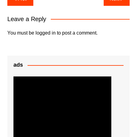
b
A
e
e
navigation
o
p
n
Leave a Reply
o
p
g
k
er
You must be
logged in
to post a comment.
ads