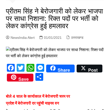
p
g
प्रीतम सिंह ने बेरोजगारी को लेकर भाजपा
e
पर साधा निशाना: रिक्त पदों पर भर्ती को
r
लेकर कांग्रेस हुई हमलावर
NewsIndia Alert
01/01/2021
उत्तराखण्ड
F
T
W
M
Share
Post
a
w
h
e
S
Save
c
itt
at
s
h
e
er
s
s
ar
बोले 4 साल के कार्याकाल में बेरोजगारी चरम पर
b
A
e
e
प्रदेश में बेरोजगारी दर पहुंची माइनव वन
o
p
n