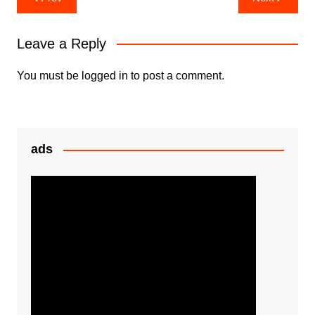
b
A
e
e
navigation
o
p
n
Leave a Reply
o
p
g
k
er
You must be
logged in
to post a comment.
ads