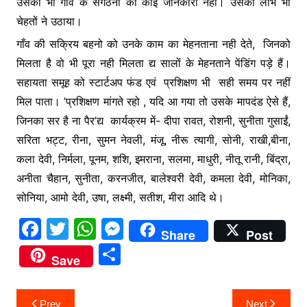
उसका भी गाँव के संगठनों को कोई जानकारी नही। उसका लाभ भी
चेहतों ने उठाया।
गाँव की सक्रिय बहनो को उनके काम का मेहनताना नही देते, जिनको
मिलता है वो भी पूरा नही मिलता द्य सालों के मेहनताने पेंडिंग पड़े हैं।
सहायता समूह को स्टार्टअप फंड एवं प्रशिक्षण भी सही समय पर नहीं
मिल पाता। ’प्रशिक्षण मांगते रहो , यदि आ गया तो उसके मापदंड ऐसे हैं,
जिनका सर है ना पैर’द्य कार्यक्रम में- दीपा रावत, रोशनी, सुनीता गुसाईं,
सरिता भट्ट, रीना, सुमन नेवली, मंजू, नीरू त्यागी, सोनी, राखी,बीना,
कला देवी, निर्मला, पूनम, शशि, इमराना, सलमा, माधुरी, नीतू रानी, बिंद्रा,
अनीता चैहान, सुनीता, करनजीत, बालेश्वरी देवी, कमला देवी, मोनिका,
सोनिया, आमो देवी, उषा, लक्ष्मी, सतीश, मीरा आदि थे।
F
T
W
M
Share
Post
a
w
h
e
S
Save
c
itt
at
s
h
e
er
s
s
ar
Post
Prev
Next