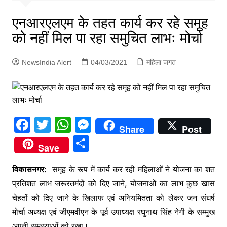
p
g
एनआरएलएम के तहत कार्य कर रहे समूह
e
को नहीं मिल पा रहा समुचित लाभः मोर्चा
r
NewsIndia Alert
04/03/2021
महिला जगत
F
T
W
M
Share
Post
a
w
h
e
S
Save
c
itt
at
s
h
e
er
s
s
विकासनगर:
समूह के रूप में कार्य कर रही महिलाओं ने योजना का शत
ar
प्रतिशत लाभ जरूरतमंदों को दिए जाने, योजनाओं का लाभ कुछ खास
b
A
e
e
चेहतों को दिए जाने के खिलाफ एवं अनियमितता को लेकर जन संघर्ष
o
p
n
मोर्चा अध्यक्ष एवं जीएमवीएन के पूर्व उपाध्यक्ष रघुनाथ सिंह नेगी के सम्मुख
o
p
g
अपनी समस्याओं को रखा।