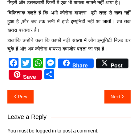
टिहरी और उत्तरकाशी जिलों में एक भी मामला सामने नहीं आया है।
चिकित्सक कहते हैं कि अभी कोरोना वायरस पूरी तरह से खत्म नहीं
हुआ है ,और जब तक सभी में हार्ड इम्यूनिटी नहीं आ जाती। तब तक
खतरा बरकरार है।
हालांकि उन्होंने कहा कि काफी बड़ी संख्या में लोग इम्यूनिटी बिल्ड कर
चुके हैं और अब कोरोना वायरस कमजोर पड़ता जा रहा है।
F
T
W
M
Share
Post
a
w
h
e
S
Save
c
itt
at
s
h
e
er
s
s
ar
Post
Prev
Next
b
A
e
e
navigation
o
p
n
Leave a Reply
o
p
g
k
er
You must be
logged in
to post a comment.