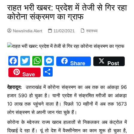
p
राहत भरी खबर: प्रदेश में तेजी से गिर रहा
g
कोरोना संक्रमण का ग्राफ
e
r
NewsIndia Alert
11/02/2021
स्वास्थ्य
F
T
W
M
Share
Post
a
w
h
e
S
Save
c
itt
at
s
h
e
er
s
s
देहरादून:
उत्तराखंड में कोरोना संक्रमण का अब तक का आंकड़ा 96
ar
हजार 590 हो चुका है। यानी प्रदेश में संक्रमित मरीजों का आंकड़ा
b
A
e
e
10 लाख तक पहुंचने वाला है। पिछले 10 महीनों में अब तक 1673
o
p
n
लोग संक्रमण से अपनी जान गंवा चुके हैं।
o
p
g
कोरोना के मद्देनजर राज्य खराब हालातों से निकलकर अब कंट्रोल में
k
er
दिखाई दे रहा हैं। यूं तो देश में वैक्सीनेशन का काम शुरू हो चुका है,