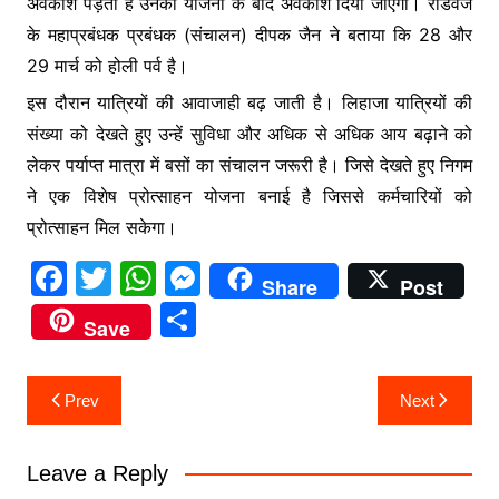
अवकाश पड़ता है उनको योजना के बाद अवकाश दिया जाएगा। रोडवेज
के महाप्रबंधक प्रबंधक (संचालन) दीपक जैन ने बताया कि 28 और
29 मार्च को होली पर्व है।
इस दौरान यात्रियों की आवाजाही बढ़ जाती है। लिहाजा यात्रियों की
संख्या को देखते हुए उन्हें सुविधा और अधिक से अधिक आय बढ़ाने को
लेकर पर्याप्त मात्रा में बसों का संचालन जरूरी है। जिसे देखते हुए निगम
ने एक विशेष प्रोत्साहन योजना बनाई है जिससे कर्मचारियों को
प्रोत्साहन मिल सकेगा।
F
T
W
M
Share
Post
a
w
h
e
S
Save
c
itt
at
s
h
e
er
s
s
ar
Post
Prev
Next
b
A
e
e
navigation
o
p
n
Leave a Reply
o
p
g