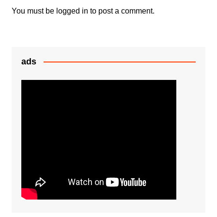
k
er
You must be
logged in
to post a comment.
ads