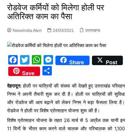
p
रोडवेज कर्मियों को मिलेगा होली पर
g
अतिरिक्त काम का पैसा
e
r
NewsIndia Alert
24/03/2021
उत्तराखण्ड
F
T
W
M
Share
Post
a
w
h
e
S
Save
c
itt
at
s
h
e
er
s
s
देहरादून:
होली पर यात्रियों की संख्या की देखते हुए उत्तराखंड परिवहन
ar
निगम ने अपनी तैयारी शुरू कर दी है। होली पर यात्रियों की सुविधा
b
A
e
e
और रोडवेज की आय बढ़ाने को लेकर निगम ने बड़ा फैसला लिया है।
o
p
n
रोडवेज ने होली पर विशेष प्रोत्साहन योजना शुरू की है।
o
p
g
विशेष प्रोत्साहन योजना के तहत 26 मार्च से 5 अप्रैल तक यानी इन
k
er
11 दिनों के भीतर काम करने वाले चालक और परिचालक को 1,100