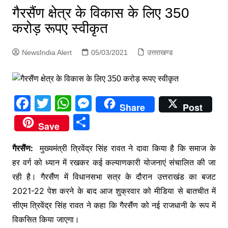
p
गैरसैंण क्षेत्र के विकास के लिए 350
g
करोड़ रूपए स्वीकृत
e
r
NewsIndia Alert
05/03/2021
उत्तराखण्ड
F
T
W
M
Share
Post
a
w
h
e
S
Save
c
itt
at
s
h
e
er
s
s
गैरसैंण:
मुख्यमंत्री त्रिवेंद्र सिंह रावत ने दावा किया है कि समाज के
ar
हर वर्ग को ध्यान में रखकर कई कल्याणकारी योजनाएं संचालित की जा
b
A
e
e
रही है। गैरसैंण में विधानसभा सत्र के दौरान उत्तराखंड का बजट
o
p
n
2021-22 पेश करने के बाद आज शुक्रवार को मीडिया से बातचीत में
o
p
g
सीएम त्रिवेंद्र सिंह रावत ने कहा कि गैरसैंण को नई राजधानी के रूप में
k
er
विकसित किया जाएगा।