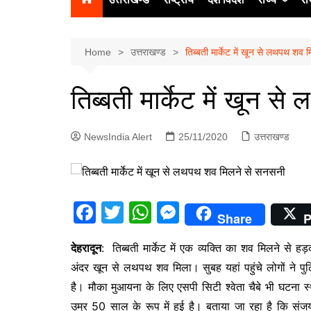
उत्‍तर प्रदेश
दिल्ली
Home
उत्तराखण्ड
तिब्बती मार्केट में खून से लथपथ शव
हिमाचल प्रद
तिब्बती मार्केट में खून 
पंजाब
चंडीगढ़
NewsIndia Alert
25/11/2020
उत्तराखण्ड
F
T
W
M
Share
P
a
w
h
e
देहरादून
: तिब्बती मार्केट में एक व्यक्ति का शव मिलने से ह
c
itt
at
s
अंदर खून से लथपथ शव मिला। सुबह यहां पहुंचे लोगों ने प
e
er
s
s
है। मौका मुआयना के लिए एसपी सिटी श्वेता चैबे भी घटना स
b
A
e
उम्र 50 साल के रूप में हुई है। बताया जा रहा है कि संजय