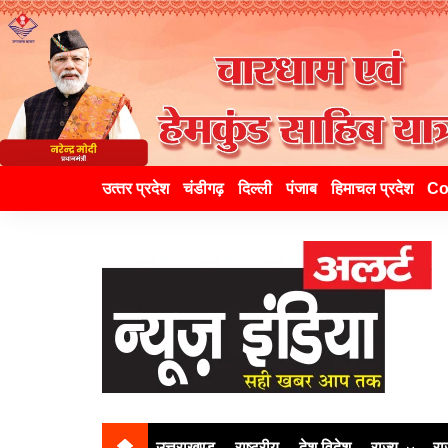
उत्‍तर प्रदेश
चंडीगढ़
दिल्ली
पंजाब
हिमाचल प्रदेश
Co
उत्तराखण्ड
राष्ट्रीय
देश विदेश
राज्य
रा