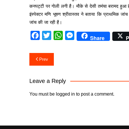
o
p
n
कनपट्टी पर गोली लगी है। मौके से देसी तमंचा बरामद हुआ 
o
p
g
इंस्पेक्टर मणि भूषण श्रीवास्तव ने बताया कि प्राथमिक जांच
k
er
जांच की जा रही है।
F
T
W
M
Share
P
a
w
h
e
c
itt
at
s
Post
Prev
e
er
s
s
navigation
b
A
e
o
p
n
Leave a Reply
o
p
g
You must be
logged in
to post a comment.
k
er