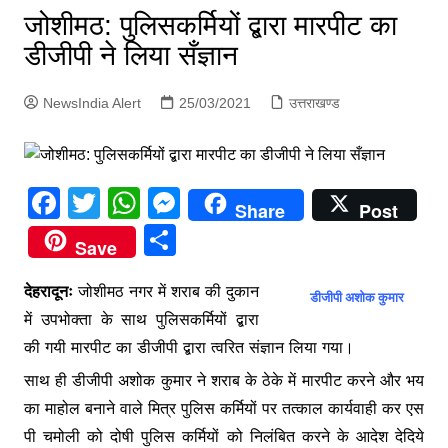
p
जोशीमठ: पुलिसकर्मियों द्बारा मारपीट का
g
डीजीपी ने लिया सँज्ञान
e
r
NewsIndia Alert
25/03/2021
उत्तराखण्ड
F
T
W
M
Share
Post
a
w
h
e
S
Save
c
itt
at
s
h
e
er
s
s
देहरादूनः
जोशीमठ नगर में शराब की दुकान
ar
डीजीपी अशोक कुमार
में उपभोक्ता के साथ पुलिसकर्मियों द्बारा
b
A
e
e
की गयी मारपीट का डीजीपी द्बारा त्वरित संज्ञान लिया गया।
o
p
n
साथ ही डीजीपी अशोक कुमार ने शराब के ठेके में मारपीट करने और भय
o
p
g
का माहोल बनाने वाले मित्र पुलिस कर्मियों पर तत्काल कार्यवाही कर एस
k
er
पी चमोली को दोषी पुलिस कर्मियों को निलंबित करने के आदेश देदिये