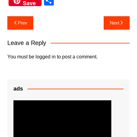
S
Save
c
itt
at
s
h
e
er
s
s
ar
Post
Prev
Next
b
A
e
e
navigation
o
p
n
Leave a Reply
o
p
g
k
er
You must be
logged in
to post a comment.
ads