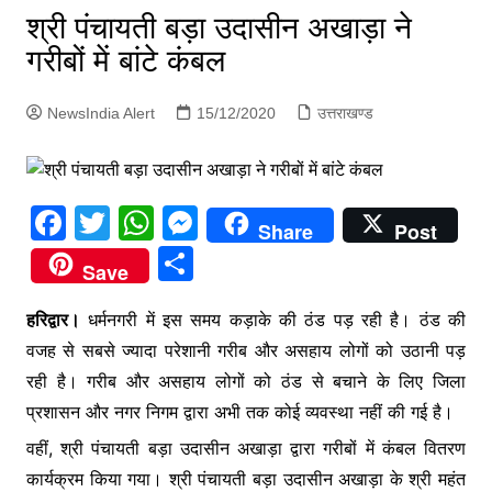
p
श्री पंचायती बड़ा उदासीन अखाड़ा ने
g
गरीबों में बांटे कंबल
e
r
NewsIndia Alert
15/12/2020
उत्तराखण्ड
F
T
W
M
Share
Post
a
w
h
e
S
Save
c
itt
at
s
h
e
er
s
s
हरिद्वार।
धर्मनगरी में इस समय कड़ाके की ठंड पड़ रही है। ठंड की
ar
वजह से सबसे ज्यादा परेशानी गरीब और असहाय लोगों को उठानी पड़
b
A
e
e
रही है। गरीब और असहाय लोगों को ठंड से बचाने के लिए जिला
o
p
n
प्रशासन और नगर निगम द्वारा अभी तक कोई व्यवस्था नहीं की गई है।
o
p
g
वहीं, श्री पंचायती बड़ा उदासीन अखाड़ा द्वारा गरीबों में कंबल वितरण
k
er
कार्यक्रम किया गया। श्री पंचायती बड़ा उदासीन अखाड़ा के श्री महंत