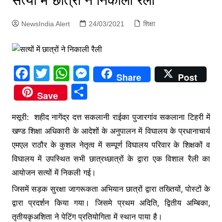
सत्यों में छात्रों ने निकाली रैली
p
g
NewsIndia Alert
24/03/2021
शिक्षा
e
r
F
T
W
M
Share
Post
a
w
h
e
S
Save
c
itt
at
s
h
e
er
s
s
मसूरी: शहीद नागेंद्र दत्त सकलानी राईका पुजारगांव सकलाना टिहरी में
ar
खण्ड शिक्षा अधिकारी के आदेशों के अनुपालन में विघालय के प्रधानाचार्य
b
A
e
e
एमएल राठौर के कुशल नेतृत्व में सम्पूर्ण विघालय परिवार के शिक्षकों व
o
p
n
विघालय में उपस्थित सभी छात्रध्छात्रों के द्वारा एक विशाल रैली का
o
p
g
आयोजन सत्यों में निकली गई।
k
er
जिसमें सड़क सुरक्षा जागरूकता अभियान छात्रों द्वारा तख्तियों, पोस्टों के
द्वारा प्रदर्शन किया गया। जिसमे प्रथम अदिति, द्वितीय अम्बिका,
तृतीयकृअशिता ने पेटिंग प्रतियोगिता में स्थान पाया है।