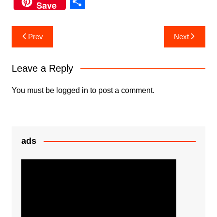
S
Save
c
itt
at
s
h
e
er
s
s
ar
Post
Prev
Next
b
A
e
e
navigation
o
p
n
Leave a Reply
o
p
g
k
er
You must be
logged in
to post a comment.
ads