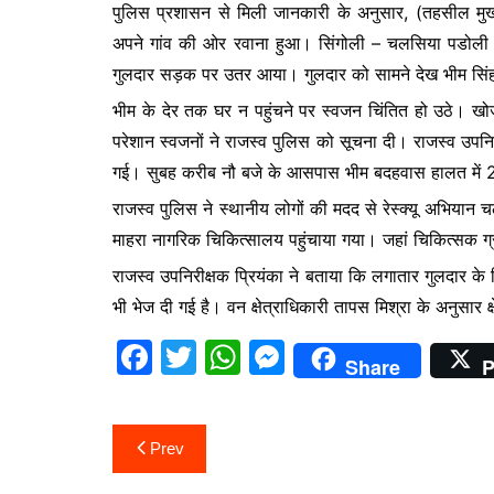
पुलिस प्रशासन से मिली जानकारी के अनुसार, (तहसील मुख्य
b
A
e
अपने गांव की ओर रवाना हुआ। सिंगोली – चलसिया पडोली म
o
p
n
गुलदार सड़क पर उतर आया। गुलदार को सामने देख भीम सिंह
o
p
g
भीम के देर तक घर न पहुंचने पर स्वजन चिंतित हो उठे। 
k
er
परेशान स्वजनों ने राजस्व पुलिस को सूचना दी। राजस्व उपनि
गई। सुबह करीब नौ बजे के आसपास भीम बदहवास हालत में 2
राजस्व पुलिस ने स्थानीय लोगों की मदद से रेस्क्यू अभियान
माहरा नागरिक चिकित्सालय पहुंचाया गया। जहां चिकित्सक ग्रा
राजस्व उपनिरीक्षक प्रियंका ने बताया कि लगातार गुलदार के
भी भेज दी गई है। वन क्षेत्राधिकारी तापस मिश्रा के अनुसार क्
F
T
W
M
Share
P
a
w
h
e
c
itt
at
s
Post
Prev
e
er
s
s
navigation