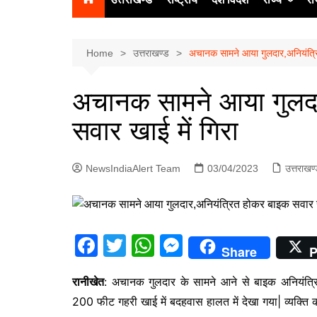
उत्‍तर प्रदेश
दिल्ली
Home
उत्तराखण्ड
अचानक सामने आया गुलदार,अनियंत्रि
हिमाचल प्रद
अचानक सामने आया गुलदा
पंजाब
सवार खाई में गिरा
चंडीगढ़
NewsIndiaAlert Team
03/04/2023
उत्तराखण
F
T
W
M
Share
P
a
w
h
e
रानीखेत
: अचानक गुलदार के सामने आने से बाइक अनियंत्
c
itt
at
s
200 फीट गहरी खाई में बदहवास हालत में देखा गया| व्यक्ति को
e
er
s
s