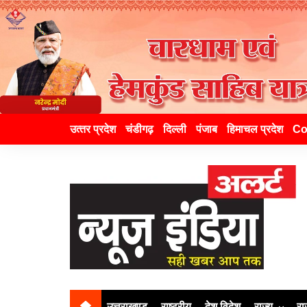
उत्‍तर प्रदेश
चंडीगढ़
दिल्ली
पंजाब
हिमाचल प्रदेश
Co
उत्तराखण्ड
राष्ट्रीय
देश विदेश
राज्य
रा