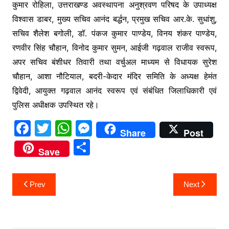
कुमार रोहिला, उत्तराखण्ड अवस्थापना अनुश्रवण परिषद के उपाध्यक्ष
विश्वास डाबर, मुख्य सचिव आनंद बर्द्धन, प्रमुख सचिव आर.के. सुधांशु,
सचिव शैलेश बगोली, डॉ. पंकज कुमार पाण्डेय, विनय शंकर पाण्डेय,
रणवीर सिंह चौहान, विनोद कुमार सुमन, आईजी गढ़वाल राजीव स्वरूप,
अपर सचिव बंशीधर तिवारी तथा वर्चुअल माध्यम से विधायक सुरेश
चौहान, आशा नौटियाल, बदरी-केदार मंदिर समिति के अध्यक्ष हेमंत
द्विवेदी, आयुक्त गढ़वाल आनंद स्वरूप एवं संबंधित जिलाधिकारी एवं
पुलिस अधीक्षक उपस्थित रहे।
F
T
W
M
Share
Post
a
w
h
e
S
Save
c
itt
at
s
h
e
er
s
s
ar
Post
Prev
Next
b
A
e
e
navigation
o
p
n
o
p
g