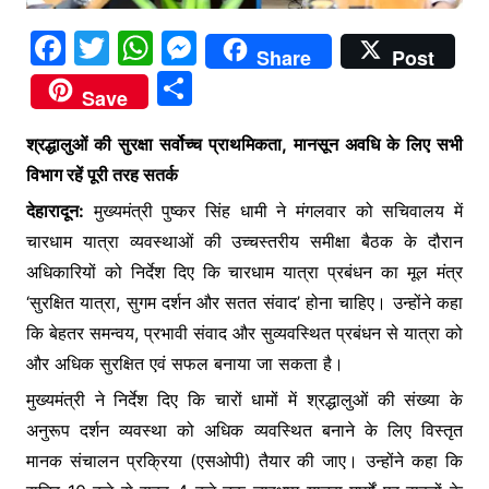
F
T
W
M
Share
Post
a
w
h
e
S
Save
c
itt
at
s
h
e
er
s
s
श्रद्धालुओं की सुरक्षा सर्वोच्च प्राथमिकता, मानसून अवधि के लिए सभी
ar
विभाग रहें पूरी तरह सतर्क
b
A
e
e
देहारादून:
मुख्यमंत्री पुष्कर सिंह धामी ने मंगलवार को सचिवालय में
o
p
n
चारधाम यात्रा व्यवस्थाओं की उच्चस्तरीय समीक्षा बैठक के दौरान
o
p
g
अधिकारियों को निर्देश दिए कि चारधाम यात्रा प्रबंधन का मूल मंत्र
k
er
‘सुरक्षित यात्रा, सुगम दर्शन और सतत संवाद’ होना चाहिए। उन्होंने कहा
कि बेहतर समन्वय, प्रभावी संवाद और सुव्यवस्थित प्रबंधन से यात्रा को
और अधिक सुरक्षित एवं सफल बनाया जा सकता है।
मुख्यमंत्री ने निर्देश दिए कि चारों धामों में श्रद्धालुओं की संख्या के
अनुरूप दर्शन व्यवस्था को अधिक व्यवस्थित बनाने के लिए विस्तृत
मानक संचालन प्रक्रिया (एसओपी) तैयार की जाए। उन्होंने कहा कि