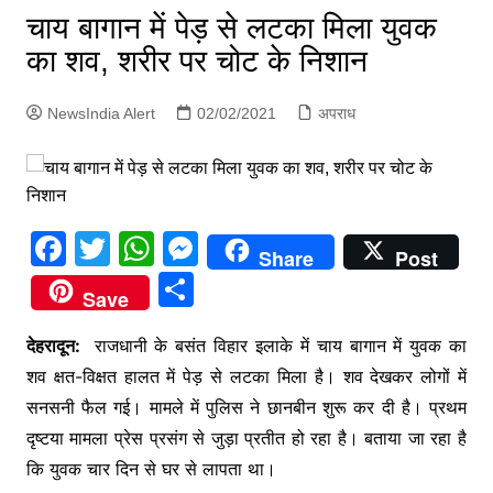
p
चाय बागान में पेड़ से लटका मिला युवक
g
का शव, शरीर पर चोट के निशान
e
r
NewsIndia Alert
02/02/2021
अपराध
F
T
W
M
Share
Post
a
w
h
e
S
Save
c
itt
at
s
h
e
er
s
s
देहरादून:
राजधानी के बसंत विहार इलाके में चाय बागान में युवक का
ar
शव क्षत-विक्षत हालत में पेड़ से लटका मिला है। शव देखकर लोगों में
b
A
e
e
सनसनी फैल गई। मामले में पुलिस ने छानबीन शुरू कर दी है। प्रथम
o
p
n
दृष्टया मामला प्रेस प्रसंग से जुड़ा प्रतीत हो रहा है। बताया जा रहा है
o
p
g
कि युवक चार दिन से घर से लापता था।