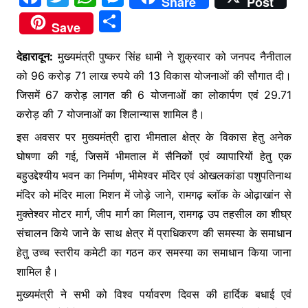
Share
Post
a
w
h
e
S
Save
c
itt
at
s
h
e
er
s
s
देहारादून:
मुख्यमंत्री पुष्कर सिंह धामी ने शुक्रवार को जनपद नैनीताल
ar
को 96 करोड़ 71 लाख रुपये की 13 विकास योजनाओं की सौगात दी।
b
A
e
e
जिसमें 67 करोड़ लागत की 6 योजनाओं का लोकार्पण एवं 29.71
o
p
n
करोड़ की 7 योजनाओं का शिलान्यास शामिल है।
o
p
g
इस अवसर पर मुख्यमंत्री द्वारा भीमताल क्षेत्र के विकास हेतु अनेक
k
er
घोषणा की गई, जिसमें भीमताल में सैनिकों एवं व्यापारियों हेतु एक
बहुउद्देश्यीय भवन का निर्माण, भीमेश्वर मंदिर एवं ओखलकांडा पशुपतिनाथ
मंदिर को मंदिर माला मिशन में जोड़े जाने, रामगढ़ ब्लॉक के ओढ़ाखांन से
मुक्तेश्वर मोटर मार्ग, जीप मार्ग का मिलान, रामगढ़ उप तहसील का शीघ्र
संचालन किये जाने के साथ क्षेत्र में प्राधिकरण की समस्या के समाधान
हेतु उच्च स्तरीय कमेटी का गठन कर समस्या का समाधान किया जाना
शामिल है।
मुख्यमंत्री ने सभी को विश्व पर्यावरण दिवस की हार्दिक बधाई एवं