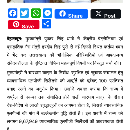
F
T
W
M
Share
Post
a
w
h
e
S
Save
c
itt
at
s
h
e
er
s
s
देहारादून:
मुख्यमंत्री पुष्कर सिंह धामी ने केंद्रीय पेट्रोलियम एवं
ar
प्राकृतिक गैस मंत्री हरदीप सिंह पुरी से नई दिल्ली स्थित कर्तव्य भवन
b
A
e
e
में भेंट कर उत्तराखण्ड की भौगोलिक परिस्थितियों एवं आपदाजन्य
o
p
n
संवेदनशीलता के दृष्टिगत विभिन्न महत्वपूर्ण विषयों पर विस्तृत चर्चा की।
o
p
g
मुख्यमंत्री ने चारधाम यात्रा के निर्बाध, सुरक्षित एवं सुचारू संचालन हेतु
k
er
व्यावसायिक एलपीजी सिलेंडरों की आपूर्ति को पूर्ववत् 100 प्रतिशत
बनाए रखने का अनुरोध किया। उन्होंने अवगत कराया कि राज्य में
अप्रैल से नवम्बर तक संचालित होने वाली चारधाम यात्रा के दौरान
देश-विदेश से लाखों श्रद्धालुओं का आगमन होता है, जिससे व्यावसायिक
एलपीजी की मांग में उल्लेखनीय वृद्धि होती है। इस अवधि में राज्य को
लगभग 9,67,949 व्यावसायिक एलपीजी सिलेंडरों की आवश्यकता होती
है।