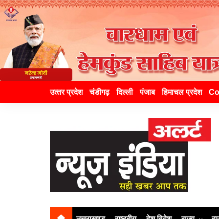
उत्‍तर प्रदेश
चंडीगढ़
दिल्ली
पंजाब
हिमाचल प्रदेश
Co
उत्तराखण्ड
राष्ट्रीय
देश विदेश
राज्य
रा