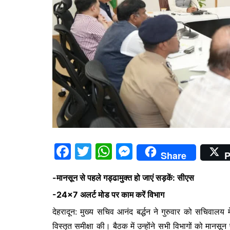
F
T
W
M
Share
P
a
w
h
e
-मानसून से पहले गड्ढामुक्त हो जाएं सड़कें: सीएस
c
itt
at
s
-24×7 अलर्ट मोड पर काम करें विभाग
e
er
s
s
देहरादून: मुख्य सचिव आनंद बर्द्धन ने गुरुवार को सचिवालय
b
A
e
विस्तृत समीक्षा की। बैठक में उन्होंने सभी विभागों को मानसून पू