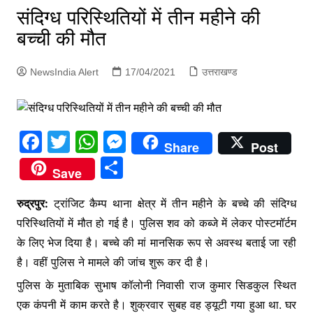
p
संदिग्ध परिस्थितियों में तीन महीने की
g
बच्ची की मौत
e
r
NewsIndia Alert
17/04/2021
उत्तराखण्ड
F
T
W
M
Share
Post
a
w
h
e
S
Save
c
itt
at
s
h
e
er
s
s
रुद्रपुर:
ट्रांजिट कैम्प थाना क्षेत्र में तीन महीने के बच्चे की संदिग्ध
ar
परिस्थितियों में मौत हो गई है। पुलिस शव को कब्जे में लेकर पोस्टमॉर्टम
b
A
e
e
के लिए भेज दिया है। बच्चे की मां मानसिक रूप से अवस्थ बताई जा रही
o
p
n
है। वहीं पुलिस ने मामले की जांच शुरू कर दी है।
o
p
g
पुलिस के मुताबिक सुभाष कॉलोनी निवासी राज कुमार सिडकुल स्थित
k
er
एक कंपनी में काम करते है। शुक्रवार सुबह वह ड्यूटी गया हुआ था. घर