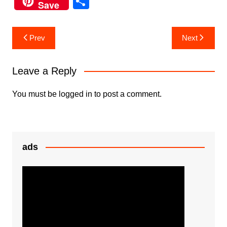
S
Save
c
itt
at
s
h
e
er
s
s
ar
Post
Prev
Next
b
A
e
e
navigation
o
p
n
Leave a Reply
o
p
g
k
er
You must be
logged in
to post a comment.
ads