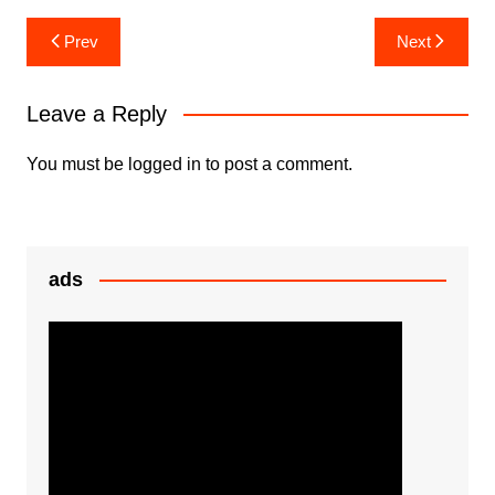
e
er
s
s
ar
Post
Prev
Next
b
A
e
e
navigation
o
p
n
Leave a Reply
o
p
g
k
er
You must be
logged in
to post a comment.
ads