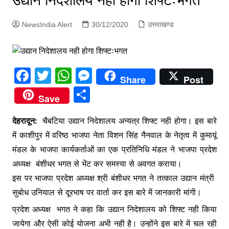
उद्यान निदेशालय नही होगा शिफ्टःभगत
p
g
NewsIndia Alert
30/12/2020
उत्तराखण्ड
e
r
F
T
W
M
Share
Post
a
w
h
e
S
Save
c
itt
at
s
h
e
er
s
s
देहरादून:
चैबटिया उद्यान निदेशालय अन्यत्र शिफ्ट नही होगा। इस बारे
ar
में काशीपुर में वरिष्ठ भाजपा नेता विशन सिंह नैनवाल के नेतृत्व में कुमायूं
b
A
e
e
मंडल के भाजपा कार्यकर्ताओं का एक प्रतिनिधि मंडल ने भाजपा प्रदेश
o
p
n
अध्यक्ष बंशीधर भगत से भेंट कर समस्या से अवगत कराया।
o
p
g
इस पर भाजपा प्रदेश अध्यक्ष श्री बंशीधर भगत ने तत्काल उद्यान मंत्री
k
er
सुबोध उनियाल से दूरभाष पर वार्ता कर इस बारे में जानकारी मांगी।
प्रदेश अध्यक्ष भगत ने कहा कि उद्यान निदेशालय को शिफ्ट नही किया
जायेगा और ऐसी कोई योजना अभी नही है। उन्होंने इस बारे में चल रही