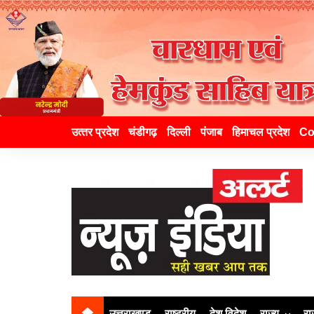
उत्‍तर प्रदेश
चंडीगढ़
दिल्ली
पंजाब
हिमाचल प्रदेश
Co
उत्तराखण्ड
राष्ट्रीय
देश विदेश
राज्य
रा