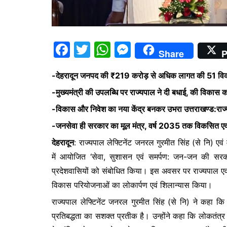
F
T
W
M
Share
P
a
w
h
e
-देहरादून जनपद की ₹219 करोड़ से अधिक लागत की 51 विका
c
itt
at
s
-मुख्यमंत्री की उपलब्धि पर राज्यपाल ने दी बधाई, की विकास क
e
er
s
s
-विकास और निवेश का नया केंद्र बनकर उभरा उत्तराखण्ड:राज
b
A
e
-जनसेवा ही सरकार का मूल मंत्र, वर्ष 2035 तक विकसित एवं श्रेष
o
p
n
o
p
g
देहरादून
: राज्यपाल लेफ्टिनेंट जनरल गुरमीत सिंह (से नि) एवं
में आयोजित ‘सेवा, सुशासन एवं समर्पण: जन-जन की सरकार
k
er
प्रदेशवासियों को संबोधित किया। इस अवसर पर राज्यपाल एव
विकास परियोजनाओं का लोकार्पण एवं शिलान्यास किया।
राज्यपाल लेफ्टिनेंट जनरल गुरमीत सिंह (से नि) ने कह
प्रतिबद्धता का सशक्त प्रतीक है। उन्होंने कहा कि लोकत