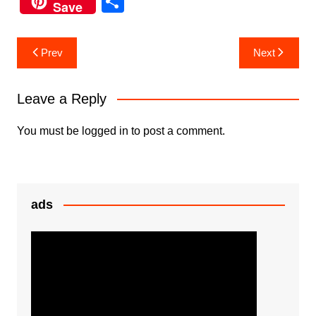
S
Save
c
itt
at
s
h
e
er
s
s
ar
Post
Prev
Next
b
A
e
e
navigation
o
p
n
Leave a Reply
o
p
g
k
er
You must be
logged in
to post a comment.
ads