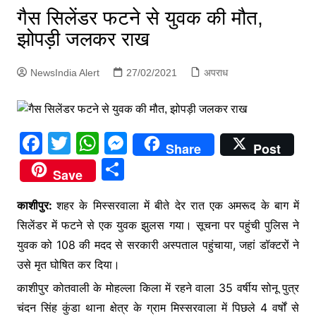
p
गैस सिलेंडर फटने से युवक की मौत,
g
झोपड़ी जलकर राख
e
r
NewsIndia Alert
27/02/2021
अपराध
F
T
W
M
Share
Post
a
w
h
e
S
Save
c
itt
at
s
h
e
er
s
s
काशीपुर:
शहर के मिस्सरवाला में बीते देर रात एक अमरूद के बाग में
ar
सिलेंडर में फटने से एक युवक झुलस गया। सूचना पर पहुंची पुलिस ने
b
A
e
e
युवक को 108 की मदद से सरकारी अस्पताल पहुंचाया, जहां डॉक्टरों ने
o
p
n
उसे मृत घोषित कर दिया।
o
p
g
काशीपुर कोतवाली के मोहल्ला किला में रहने वाला 35 वर्षीय सोनू पुत्र
k
er
चंदन सिंह कुंडा थाना क्षेत्र के ग्राम मिस्सरवाला में पिछले 4 वर्षों से