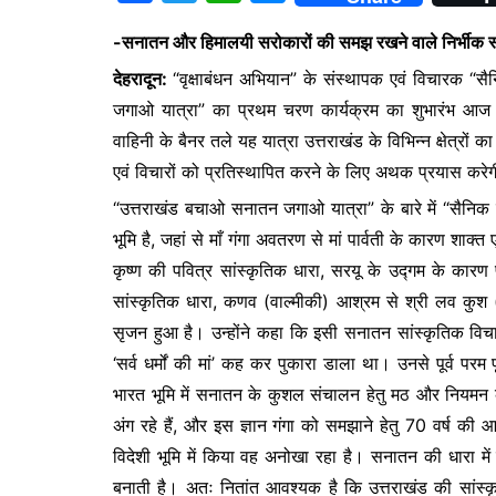
a
w
h
e
-सनातन और हिमालयी सरोकारों की समझ रखने वाले निर्भीक स्व
c
itt
at
s
देहरादून:
“वृक्षाबंधन अभियान” के संस्थापक एवं विचारक “सै
e
er
s
s
जगाओ यात्रा” का प्रथम चरण कार्यक्रम का शुभारंभ आज
b
A
e
वाहिनी के बैनर तले यह यात्रा उत्तराखंड के विभिन्न क्षेत्
o
p
n
एवं विचारों को प्रतिस्थापित करने के लिए अथक प्रयास करे
o
p
g
“उत्तराखंड बचाओ सनातन जगाओ यात्रा” के बारे में “सैनिक 
k
er
भूमि है, जहां से माँ गंगा अवतरण से मां पार्वती के कारण शाक्
कृष्ण की पवित्र सांस्कृतिक धारा, सरयू के उद्गम के कारण 
सांस्कृतिक धारा, कणव (वाल्मीकी) आश्रम से श्री लव कुश (उ
सृजन हुआ है। उन्होंने कहा कि इसी सनातन सांस्कृतिक विचार के
‘सर्व धर्मों की मां’ कह कर पुकारा डाला था। उनसे पूर्व परम प
भारत भूमि में सनातन के कुशल संचालन हेतु मठ और नियमन क
अंग रहे हैं, और इस ज्ञान गंगा को समझाने हेतु 70 वर्ष की 
विदेशी भूमि में किया वह अनोखा रहा है। सनातन की धारा में 
बनाती है। अतः नितांत आवश्यक है कि उत्तराखंड की सांस्क