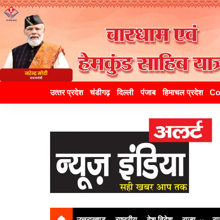
उत्‍तर प्रदेश
चंडीगढ़
दिल्ली
पंजाब
हिमाचल प्रदेश
Co
उत्तराखण्ड
राष्ट्रीय
देश विदेश
राज्य
रा