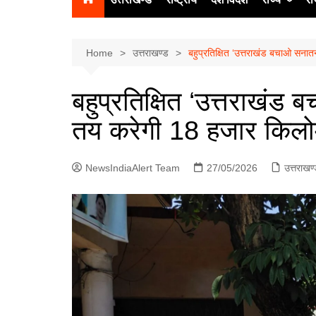
उत्‍तर प्रदेश
दिल्ली
Home
उत्तराखण्ड
बहुप्रतिक्षित ‘उत्तराखंड बचाओ स
हिमाचल प्रद
बहुप्रतिक्षित ‘उत्तराखं
पंजाब
तय करेगी 18 हजार किल
चंडीगढ़
NewsIndiaAlert Team
27/05/2026
उत्तराखण