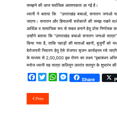
समझने की आज सर्वाधिक आवश्यकता आ गई है।
ध्यानी ने बताया कि “उत्तराखंड बचाओ, सनातन जगाओ य
जाएगा। सनातन और हिमालयी सरोकारों की समझ रखने वाले नि
आर्थिक व सामाजिक रूप से सबल बनाने हेतु ठोस निर्णायक 
उन्होंने बताया कि “उत्तराखंड बचाओ सनातन जगाओ यात्रा”
किया गया है, ताकि पहाड़ों की माताओं बहनों, बुजुर्गों को 
बेरोजगारी निवारण हेतु ऐसे रोजगार सृजन कार्यक्रम रचे जाएंग
के माध्यम से 2,00,000 वृक्ष रोपण का लक्ष्य “वृक्षाबंधन अभ
मनोज ध्यानी यह यात्रा कलियुग उपरांत सतयुग के शुभारंभ क
F
T
W
M
Share
P
a
w
h
e
c
itt
at
s
Post
Prev
e
er
s
s
navigation
b
A
e