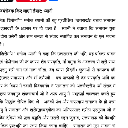
h
यंसेवक किए जाएंगे तैयार: ध्यानी
ar
निक शिरोमणि” मनोज ध्यानी की बहु प्रतीक्षित “उत्तराखंड बचाव सनातन
e
 एकादशी के अवसर पर हो चला है। ध्यानी ने बताया कि सनातन युवा
रों का दौरा करेगी और आम जनता से संवाद स्थापित कर सनातन के मूल भावना
गी।
शिरोमणि” मनोज ध्यानी ने कहा कि उत्तराखंड की भूमि, वह पवित्र पावन
त एवं भोलेनाथ जी के कारण शैव संस्कृति, माँ यमुना के अवतरण से श्री राधा
प्रभु श्री राम एवं माता सीता, वेद व्यास (वेदनी) गुफाओं से गणपतय की
त्तर रामायण) और माँ द्रौपदी – पंच पाण्डवों से देव संस्कृति आदि का
 विषय में स्वामी विवेकानंद ने ‘सनातन’ को अंतर्राष्ट्रीय धर्म संसद में
ूज्य जगद्गुरु शंकराचार्य जी ने अल्प आयु में अभूतपूर्व चमत्कार करते हुय
े सिद्धांत रोपित किए थे। अनेकों पंथ और संप्रदाय सनातन के ही परम
आयु में सनातन और श्रीमद्भगवद्गीता का अभिप्रसार श्रील प्रभुपाद जी ने
देव देवियों की पूजा पद्धति और उससे गहन जुड़ाव, उत्तराखंड को देवभूमि
ृतिक पृष्ठभूमि का रक्षण किया जाना चाहिए। सनातन को मूल भावना से