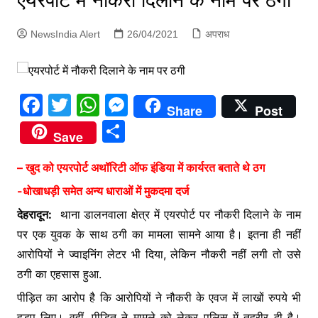
एयरपोर्ट में नौकरी दिलाने के नाम पर ठगी
p
g
NewsIndia Alert
26/04/2021
अपराध
e
r
F
T
W
M
Share
Post
a
w
h
e
S
Save
c
itt
at
s
h
e
er
s
s
– खुद को एयरपोर्ट अथॉरिटी ऑफ इंडिया में कार्यरत बताते थे ठग
ar
b
A
e
-धोखाधड़ी समेत अन्य धाराओं में मुकदमा दर्ज
e
o
p
n
देहरादून:
थाना डालनवाला क्षेत्र में एयरपोर्ट पर नौकरी दिलाने के नाम
पर एक युवक के साथ ठगी का मामला सामने आया है। इतना ही नहीं
o
p
g
आरोपियों ने ज्वाइनिंग लेटर भी दिया, लेकिन नौकरी नहीं लगी तो उसे
k
er
ठगी का एहसास हुआ.
पीड़ित का आरोप है कि आरोपियों ने नौकरी के एवज में लाखों रुपये भी
हड़प लिए। वहीं, पीड़ित ने मामले को लेकर पुलिस में तहरीर दी है।