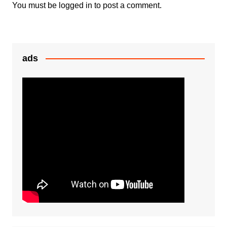
k
er
You must be
logged in
to post a comment.
ads