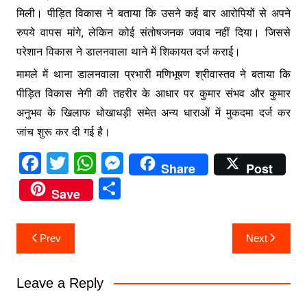
मिली। पीड़ित विकास ने बताया कि उसने कई बार आरोपियों से अपने
रुपये वापस मांगे, लेकिन कोई संतोषजनक जवाब नहीं दिया। जिससे
परेशान विकास ने डालनवाला थाने में शिकायत दर्ज कराई।
मामले में थाना डालनवाला प्रभारी मणिभूषण श्रीवास्तव ने बताया कि
पीड़ित विकास नेगी की तहरीर के आधार पर कुमार संभव और कुमार
अनुभव के खिलाफ धोखाधड़ी समेत अन्य धाराओं में मुकदमा दर्ज कर
जांच शुरू कर दी गई है।
F
T
W
M
Share
Post
a
w
h
e
S
Save
c
itt
at
s
h
e
er
s
s
ar
Post
Prev
Next
b
A
e
e
navigation
o
p
n
Leave a Reply
o
p
g