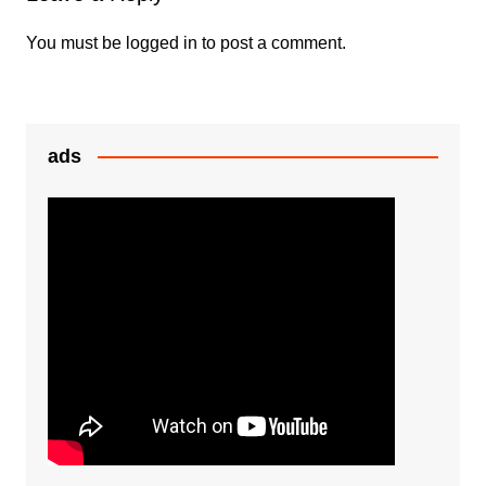
o
p
g
k
er
You must be
logged in
to post a comment.
ads