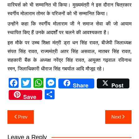
वारियर्स को भी सम्मानित भी किया। मुख्यमंत्री ने इस दौरान चित्रकार
स्वर्गीय मोलाराम तोमर के परिजनों को भी सम्मानित किया।
उन्होंने कहा कि स्वर्गीय मोलाराम जी ने समाज सेवा की जो आयाम
स्थापित किए हैं उनके आदर्शों पर चलने की आवश्यकता है।
इस मौके पर उच्च शिक्षा मंत्री ड्रा धन सिंह रावत, बीजेपी जिलाध्यक्ष
संपत सिंह रावत, राज्यमंत्री अतर सिंह असवाल, मातबर सिंह रावत,
सहकारी बैंक के अध्यक्ष नरेंद्र सिंह रावत, आयुक्त गढ़वाल रविनाथ
रमन, जिलाधिकारी धीराज सिंह गबर्याल आदि मौजूद रहे।
F
T
W
M
Share
Post
a
w
h
e
S
Save
c
itt
at
s
h
e
er
s
s
ar
Post
Prev
Next
b
A
e
e
navigation
o
p
n
Leave a Reply