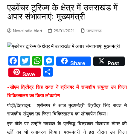
p
एडवेंचर टूरिज्म के क्षेत्र में उत्तराखंड में
g
अपार संभावनाएंः मुख्यमंत्री
e
r
NewsIndia Alert
29/01/2021
उत्तराखण्ड
F
T
W
M
Share
Post
a
w
h
e
S
Save
c
itt
at
s
h
e
er
s
s
-सीएम त्रिवेंद्र सिंह रावत ने श्रीनगर में राजकीय संयुक्त उप जिला
ar
चिकित्सालय का किया लोकार्पण
b
A
e
e
पौड़ी/देहरादून: श्रीनगर में आज मुख्यमंत्री त्रिवेंद्र सिंह रावत ने
o
p
n
राजकीय संयुक्त उप जिला चिकित्सालय का लोकार्पण किया।
o
p
g
इस मौके पर उन्होंने गढ़वाल के प्रसिद्ध चित्रकार मोलाराम तोमर की
k
er
मूर्ति का भी अनावरण किया। मुख्यमंत्री ने इस दौरान उप जिला