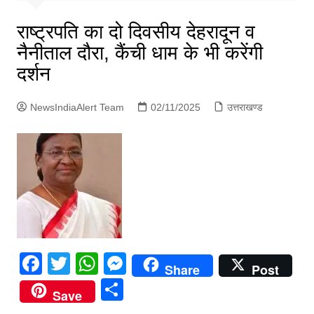
p
g
राष्ट्रपति का दो दिवसीय देहरादून व
e
नैनीताल दौरा, कैंची धाम के भी करेंगी
r
दर्शन
NewsIndiaAlert Team
02/11/2025
उत्तराखण्ड
F
T
W
M
Share
Post
a
w
h
e
S
Save
c
itt
at
s
h