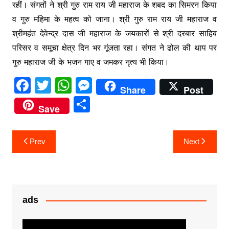
रहीं। संगतों ने श्री गुरु राम राय जी महाराज के शबद का सिमरन किया
व गुरु महिमा के महत्व को जाना। श्री गुरु राम राय जी महाराज व
श्रीमहंत देवेन्द्र दास जी महाराज के जयकारों से श्री दरबार साहिब
परिसर व समूचा क्षेत्र दिन भर गूंजता रहा। संगत ने ढोल की थाप पर
गुरु महाराज जी के भजन गाए व जमकर नृत्य भी किया।
F
T
W
M
Share
Post
a
w
h
e
S
Save
c
itt
at
s
h
e
er
s
s
ar
Post
Prev
Next
b
A
e
e
navigation
o
p
n
o
p
g
k
er
ads