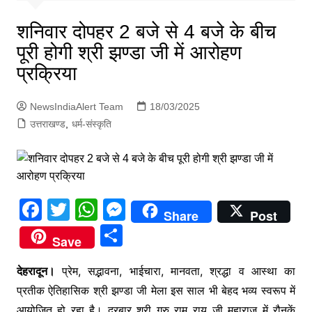
p
g
शनिवार दोपहर 2 बजे से 4 बजे के बीच
e
पूरी होगी श्री झण्डा जी में आरोहण
r
प्रक्रिया
NewsIndiaAlert Team
18/03/2025
उत्तराखण्ड
,
धर्म-संस्कृति
F
T
W
M
Share
Post
a
w
h
e
S
Save
c
itt
at
s
h
e
er
s
s
देहरादून।
प्रेम, सद्भावना, भाईचारा, मानवता, श्रद्धा व आस्था का
ar
प्रतीक ऐतिहासिक श्री झण्डा जी मेला इस साल भी बेहद भव्य स्वरूप में
b
A
e
e
आयोजित हो रहा है। दरबार श्री गुरु राम राय जी महाराज में रौनकें