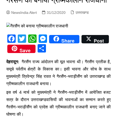
गैरसैंण को बनाया ग्रीष्मकालीन राजधानी
p
g
NewsIndia Alert
31/12/2020
उत्तराखण्ड
e
r
F
T
W
M
Share
Post
a
w
h
e
S
Save
c
itt
at
s
h
e
er
s
s
देहरादून:
गैरसैंण राज्य आंदोलन की मूल भावना थी। गैरसैंण प्रतीक है,
ar
समूचे पर्वतीय क्षेत्रों के विकास का। इसी भावना और सोच के साथ
b
A
e
e
मुख्यमंत्री त्रिवेन्द्र सिंह रावत ने गैरसैंण-भराड़ीसैंण को उत्तराखण्ड की
o
p
n
ग्रीष्मकालीन राजधानी बनाया।
o
p
g
इस वर्ष 4 मार्च को मुख्यमंत्री ने गैरसैंण-भराड़ीसैंण में आयेजित बजट
k
er
सत्र के दौरान उत्तराखण्डवासियों की भावनाओं का सम्मान करते हुए
गैरसैण-भराड़ीसैंण को प्रदेश की ग्रीष्मकालीन राजधानी बनाए जाने की
घोषणा की।