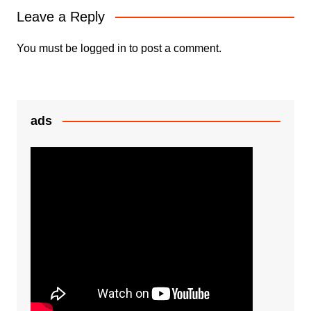
o
p
n
Leave a Reply
o
p
g
k
er
You must be
logged in
to post a comment.
ads