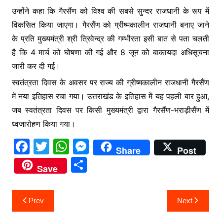
उन्होंने कहा कि गैरसैंण को विश्व की सबसे सुन्दर राजधानी के रूप में
विकसित किया जाएगा। गैरसैंण को ग्रीष्मकालीन राजधानी बनाए जाने
के प्रति मुख्यमंत्री श्री त्रिवेन्द्र की गम्भीरता इसी बात से पता चलती
है कि 4 मार्च को घोषणा की गई और 8 जून को बाकायदा अधिसूचना
जारी कर दी गई।
स्वतंत्रता दिवस के अवसर पर राज्य की ग्रीष्मकालीन राजधानी गैरसैंण
में नया इतिहास रचा गया। उत्तराखंड के इतिहास में यह पहली बार हुआ,
जब स्वतंत्रता दिवस पर किसी मुख्यमंत्री द्वारा गैरसैंण-भराड़ीसैंण में
ध्वजारोहण किया गया।
F
T
W
M
Share
Post
a
w
h
e
S
Save
c
itt
at
s
h
e
er
s
s
ar
Post
Prev
Next
b
A
e
e
navigation