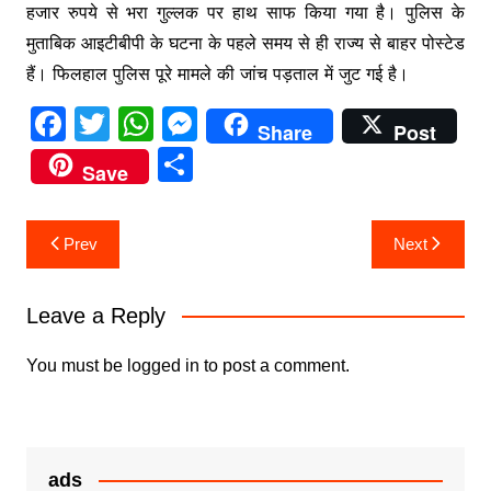
हजार रुपये से भरा गुल्लक पर हाथ साफ किया गया है। पुलिस के
मुताबिक आइटीबीपी के घटना के पहले समय से ही राज्य से बाहर पोस्टेड
हैं। फिलहाल पुलिस पूरे मामले की जांच पड़ताल में जुट गई है।
F
T
W
M
Share
Post
a
w
h
e
S
Save
c
itt
at
s
h
e
er
s
s
ar
Post
Prev
Next
b
A
e
e
navigation
o
p
n
Leave a Reply
o
p
g
k
er
You must be
logged in
to post a comment.
ads