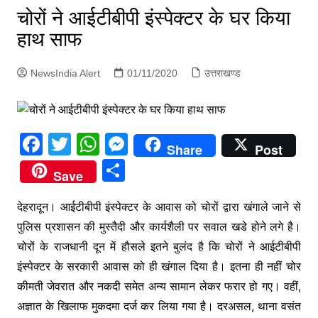
p
चोरों ने आईटीबीपी इंस्पेक्टर के घर किया
g
हाथ साफ
e
r
NewsIndia Alert
01/11/2020
उत्तराखण्ड
F
T
W
M
Share
Post
a
w
h
e
S
Save
c
itt
at
s
h
e
er
s
s
देहरादून। आईटीबीपी इंस्पेक्टर के आवास को चोरों द्वारा खंगाले जाने से
ar
पुलिस प्रशासन की मुस्तैदी और कार्यशैली पर सवाल खडे होने लगे है।
b
A
e
e
चोरों के राजधानी दून में हौसले इतने बुलंद है कि चोरों ने आईटीबीपी
o
p
n
इंस्पेक्टर के सरकारी आवास को ही खंगाल दिया है। इतना ही नहीं चोर
o
p
g
कीमती जेवरात और नकदी समेत अन्य सामान लेकर फरार हो गए। वहीं,
k
er
अज्ञात के खिलाफ मुकदमा दर्ज कर लिया गया है। दरअसल, थाना वसंत