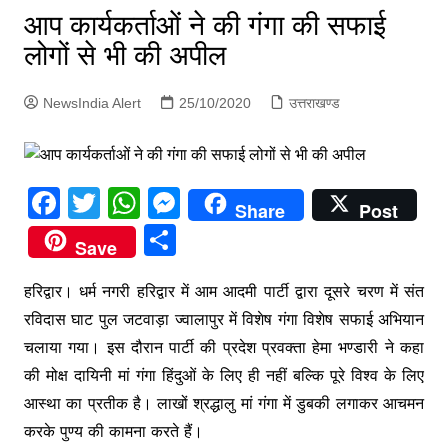
p
आप कार्यकर्ताओं ने की गंगा की सफाई
g
लोगों से भी की अपील
e
r
NewsIndia Alert
25/10/2020
उत्तराखण्ड
F
T
W
M
Share
Post
a
w
h
e
S
Save
c
itt
at
s
h
e
er
s
s
हरिद्वार। धर्म नगरी हरिद्वार में आम आदमी पार्टी द्वारा दूसरे चरण में संत
ar
रविदास घाट पुल जटवाड़ा ज्वालापुर में विशेष गंगा विशेष सफाई अभियान
b
A
e
e
चलाया गया। इस दौरान पार्टी की प्रदेश प्रवक्ता हेमा भण्डारी ने कहा
o
p
n
की मोक्ष दायिनी मां गंगा हिंदुओं के लिए ही नहीं बल्कि पूरे विश्व के लिए
o
p
g
आस्था का प्रतीक है। लाखों श्रद्धालु मां गंगा में डुबकी लगाकर आचमन
k
er
करके पुण्य की कामना करते हैं।